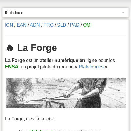
Sidebar
ICN
/
EAN
/
ADN
/
FRG
/
SLD
/
PAD
/
OMI
🔥 La Forge
La Forge
est un
atelier numérique en ligne
pour les
ENSA
; un projet pilote du groupe «
Plateformes
».
La Forge, c'est à la fois :